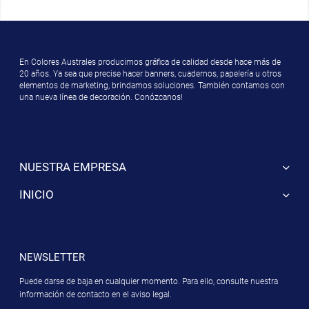
En Colores Australes producimos gráfica de calidad desde hace más de
20 años. Ya sea que precise hacer banners, cuadernos, papelería u otros
elementos de marketing, brindamos soluciones. También contamos con
una nueva línea de decoración. Conózcanos!
NUESTRA EMPRESA
INICIO
NEWSLETTER
Puede darse de baja en cualquier momento. Para ello, consulte nuestra
información de contacto en el aviso legal.