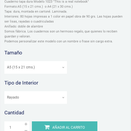
Cuaderno tapa dura Modelo 1023 "This is a real notebook"
Formato:A5 (15 x 21 cms.) o A4 (21 x 30 cms.)
Tapa: dura, montada en cartoné. Laminada.
Interiores: 80 hojas impresas a 1 color en papel obra de 90 grs. Las hojas pueden
ser lisas, rayadas o cuadriculadas
Anillado: doble de alambre
Somos fábrica. Los cuadernos son un hermoso regalo, que quienes lo reciben
guardan y valoran.
Podemos personalizar este modelo con un nombre o frase sin cargo extra.
Tamaño
Tipo de Interior
Cantidad
AÑADIR AL CARRITO