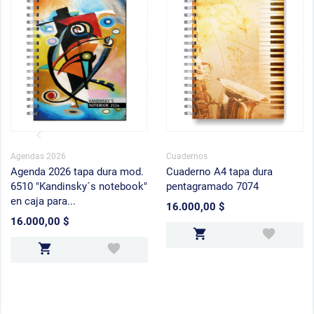
Agendas 2026
Cuadernos
Agenda 2026 tapa dura mod.
Cuaderno A4 tapa dura
6510 "Kandinsky´s notebook"
pentagramado 7074
en caja para...
16.000,00 $
Precio
16.000,00 $
Precio