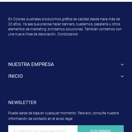
En Colores Australes producimos gráfica de calidad desde hace más de
20 años. Ya sea que precise hacer banners, cuadernos, papelería u otros
elementos de marketing, brindamos soluciones. También contamos con
una nueva línea de decoración. Conózcanos!
NUESTRA EMPRESA
INICIO
NEWSLETTER
Puede darse de baja en cualquier momento. Para ello, consulte nuestra
información de contacto en el aviso legal.