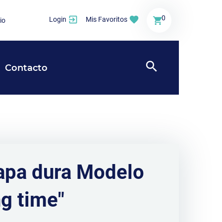
0
Login
Mis Favoritos
io
Contacto
apa dura Modelo
g time"