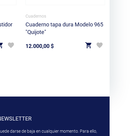
Cuadernos
Cuadernos
tidor
Cuaderno tapa dura Modelo 965
Cuaderno
"Quijote"
0954 "Bla
12.000,00 $
12.000,0
Precio
Precio
NEWSLETTER
uede darse de baja en cualquier momento. Para ello,