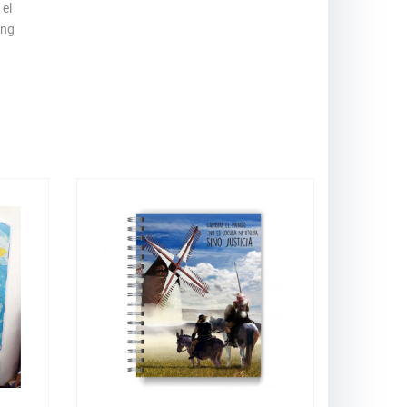
 el
ing