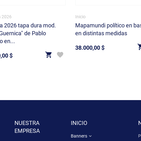
 2026
Inicio
 2026 tapa dura mod.
Mapamundi político en bas
Guernica" de Pablo
en distintas medidas
o en...
38.000,00 $
Precio
,00 $
NUESTRA
INICIO
EMPRESA
Banners
P