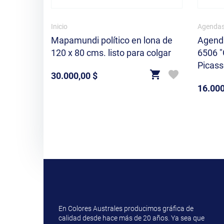
Inicio
Agendas
Mapamundi político en lona de
Agenda
120 x 80 cms. listo para colgar
6506 "
Picass
30.000,00 $
Precio
16.000
Precio
En Colores Australes producimos gráfica de
calidad desde hace más de 20 años. Ya sea que