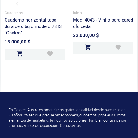
Cuadernos
Inicio
Cuaderno horizontal tapa
Mod. 4043 - Vinilo para pared
dura de dibujo modelo 7813
old cedar
"Chakra"
22.000,00 $
Precio
15.000,00 $
Precio
En Colores Australes producimos gráfica de calidad desde hace más de
20 años. Ya sea que precise hacer banners, cuadernos, papelería u otros
elementos de marketing, brindamos soluciones. También contamos con
una nueva línea de decoración. Conózcanos!