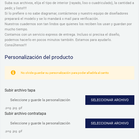
Suba sus archivos, elija el tipo de interior (rayado, liso o cuadriculado), la cantidad a
pedir, y listo!!!!
Si lo prefiere o no sabe diagramar, contáctenos y nuestro equipo de diseñadores
preparará el modelo y se lo mandará x mail para verificación.
Nuestros cuadernos son tan lindos que quienes los reciben los usan y guardan por
mucho tiempo.
Contamos con un servicio express de entrega. Incluso si precisa el diseño,
podemos hacerlo en pocos minutos también. Estamos para ayudarlo.
Consúltenos!!!
Personalización del producto
No olvide guardar su personalización para poder añadirla al carrito
Subir archivo tapa
Seleccione y guarde la personalización
SELECCIONAR ARCHIVO
.png .jpg .gif
Subir archivo contratapa
Seleccione y guarde la personalización
SELECCIONAR ARCHIVO
.png .jpg .gif