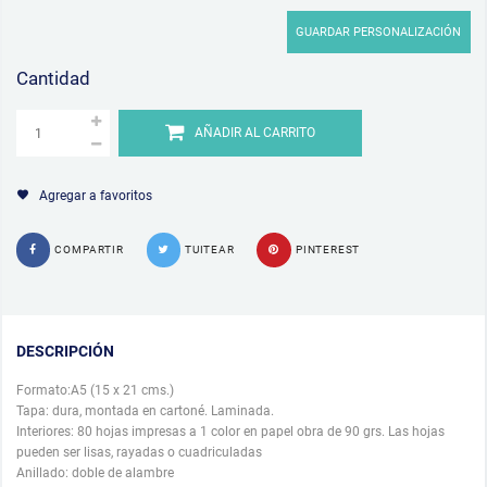
GUARDAR PERSONALIZACIÓN
Cantidad
AÑADIR AL CARRITO
Agregar a favoritos
COMPARTIR
TUITEAR
PINTEREST
DESCRIPCIÓN
Formato:A5 (15 x 21 cms.)
Tapa: dura, montada en cartoné. Laminada.
Interiores: 80 hojas impresas a 1 color en papel obra de 90 grs. Las hojas
pueden ser lisas, rayadas o cuadriculadas
Anillado: doble de alambre