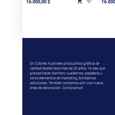
16.000,00 $
16.000
Precio
Precio
En Colores Australes producimos gráfica de
calidad desde hace más de 20 años. Ya sea que
precise hacer banners, cuadernos, papelería u
otros elementos de marketing, brindamos
soluciones. También contamos con una nueva
línea de decoración. Conózcanos!