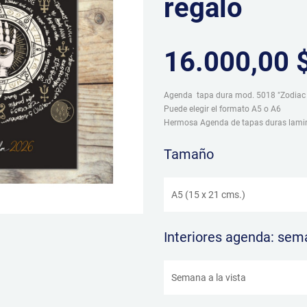
regalo
16.000,00 
Agenda tapa dura mod. 5018 "Zodiac 2
Puede elegir el formato A5 o A6
Hermosa Agenda de tapas duras lami
Tamaño
Interiores agenda: sema