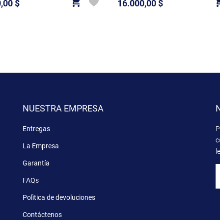
,00 $
16.000,00 $
Precio
NUESTRA EMPRESA
Entregas
P
c
La Empresa
l
Garantía
FAQs
Polìtica de devoluciones
Contáctenos