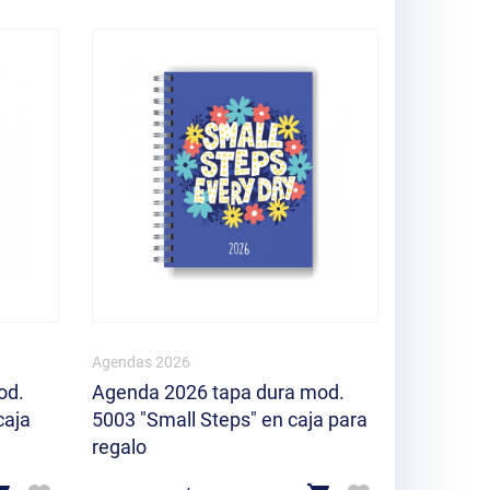
Agendas 2026
Agendas 2
od.
Agenda 2026 tapa dura mod.
Agenda 2
caja
5003 "Small Steps" en caja para
6514 "Ma
regalo
caja para