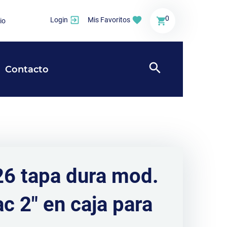
0
Login
Mis Favoritos
io
Contacto
6 tapa dura mod.
c 2" en caja para