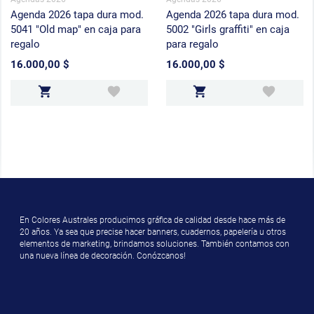
Agenda 2026 tapa dura mod.
Agenda 2026 tapa dura mod.
5041 "Old map" en caja para
5002 "Girls graffiti" en caja
regalo
para regalo
16.000,00 $
16.000,00 $
Precio
Precio
En Colores Australes producimos gráfica de calidad desde hace más de
20 años. Ya sea que precise hacer banners, cuadernos, papelería u otros
elementos de marketing, brindamos soluciones. También contamos con
una nueva línea de decoración. Conózcanos!