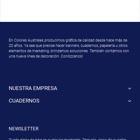
En Colores Australes producimos gráfica de calidad desde hace más de
20 años. Ya sea que precise hacer banners, cuadernos, papelería u otros
elementos de marketing, brindamos soluciones. También contamos con
una nueva línea de decoración. Conózcanos!
NUESTRA EMPRESA
CUADERNOS
NEWSLETTER
Puede darse de baja en cualquier momento. Para ello, consulte nuestra