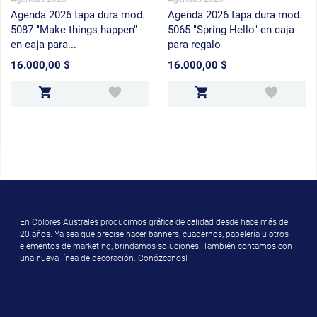
Agenda 2026 tapa dura mod.
Agenda 2026 tapa dura mod.
5087 "Make things happen"
5065 "Spring Hello" en caja
en caja para...
para regalo
16.000,00 $
16.000,00 $
Precio
Precio
En Colores Australes producimos gráfica de calidad desde hace más de
20 años. Ya sea que precise hacer banners, cuadernos, papelería u otros
elementos de marketing, brindamos soluciones. También contamos con
una nueva línea de decoración. Conózcanos!