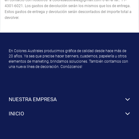
en contacto con nosotros a coloresaustrales@gmail.com o en el tel.: 11-
4301-6021. Los gastos de devolución serán los mismos que los de entrega.
Estos gastos de entrega y devolución serán descontados del importe total a
devolver.
En Colores Australes producimos gráfica de calidad desde hace más de
20 años. Ya sea que precise hacer banners, cuadernos, papelería u otros
elementos de marketing, brindamos soluciones. También contamos con
una nueva línea de decoración. Conózcanos!
NUESTRA EMPRESA
INICIO